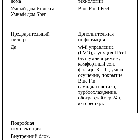
дома
технологии
Умный дом Яндекса,
Blue Fin, I Feel
Умный дом Sber
Предварительный
Дополнительная
фильтр
информация
Да
wi-fi управление
(ЕVO), фунуция I FееL,
бесшумный режим,
комфортный сон,
фильтр "3 в 1", умное
осушение, покрытие
Blue Fin,
самодиагностика,
турбоохлаждение,
обогрев,таймер 24ч,
авторестарт.
Подробная
комплектация
Внутренний блок,