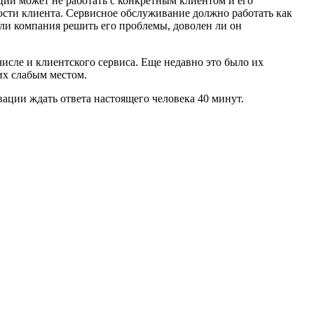
ации может не работать с конкретным клиентом и его
ости клиента. Сервисное обслуживание должно работать как
а ли компания решить его проблемы, доволен ли он
исле и клиентского сервиса. Еще недавно это было их
их слабым местом.
ации ждать ответа настоящего человека 40 минут.