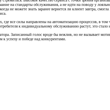
у стремиться. Высокое качество сервиса с точки зрения организ
ание на стандарты обслуживания, а не идти на поводу у лояльн
когда не можете знать заранее вернется ли клиент завтра, смогл
иса.
 где все силы направлены на автоматизацию процессов, в том ч
отребителя к индивидуальному обслуживанию растут, это стало 
тора. Записанный голос вроде бы вежлив, но не вызывает мотив
 к успеху и победе над конкурентами.