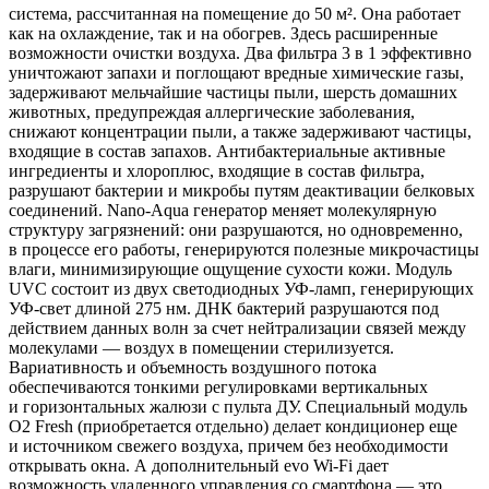
система, рассчитанная на помещение до 50 м². Она работает
как на охлаждение, так и на обогрев. Здесь расширенные
возможности очистки воздуха. Два фильтра 3 в 1 эффективно
уничтожают запахи и поглощают вредные химические газы,
задерживают мельчайшие частицы пыли, шерсть домашних
животных, предупреждая аллергические заболевания,
снижают концентрации пыли, а также задерживают частицы,
входящие в состав запахов. Антибактериальные активные
ингредиенты и хлороплюс, входящие в состав фильтра,
разрушают бактерии и микробы путям деактивации белковых
соединений. Nano-Aqua генератор меняет молекулярную
структуру загрязнений: они разрушаются, но одновременно,
в процессе его работы, генерируются полезные микрочастицы
влаги, минимизирующие ощущение сухости кожи. Модуль
UVC состоит из двух светодиодных УФ-ламп, генерирующих
УФ-свет длиной 275 нм. ДНК бактерий разрушаются под
действием данных волн за счет нейтрализации связей между
молекулами — воздух в помещении стерилизуется.
Вариативность и объемность воздушного потока
обеспечиваются тонкими регулировками вертикальных
и горизонтальных жалюзи с пульта ДУ. Специальный модуль
O2 Fresh (приобретается отдельно) делает кондиционер еще
и источником свежего воздуха, причем без необходимости
открывать окна. А дополнительный evo Wi-Fi дает
возможность удаленного управления со смартфона — это